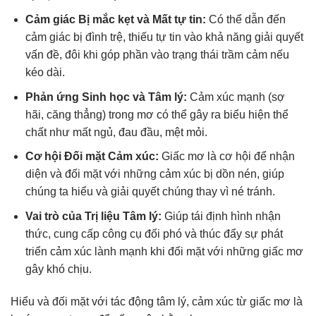
Cảm giác Bị mắc kẹt và Mất tự tin:
Có thể dẫn đến
cảm giác bị đình trệ, thiếu tự tin vào khả năng giải quyết
vấn đề, đôi khi góp phần vào trạng thái trầm cảm nếu
kéo dài.
Phản ứng Sinh học và Tâm lý:
Cảm xúc mạnh (sợ
hãi, căng thẳng) trong mơ có thể gây ra biểu hiện thể
chất như mất ngủ, đau đầu, mệt mỏi.
Cơ hội Đối mặt Cảm xúc:
Giấc mơ là cơ hội để nhận
diện và đối mặt với những cảm xúc bị dồn nén, giúp
chúng ta hiểu và giải quyết chúng thay vì né tránh.
Vai trò của Trị liệu Tâm lý:
Giúp tái định hình nhận
thức, cung cấp công cụ đối phó và thúc đẩy sự phát
triển cảm xúc lành mạnh khi đối mặt với những giấc mơ
gây khó chịu.
Hiểu và đối mặt với tác động tâm lý, cảm xúc từ giấc mơ là