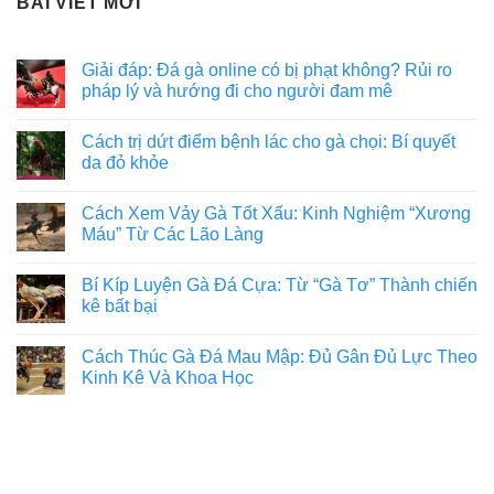
BÀI VIẾT MỚI
Giải đáp: Đá gà online có bị phạt không? Rủi ro
pháp lý và hướng đi cho người đam mê
Cách trị dứt điểm bệnh lác cho gà chọi: Bí quyết
da đỏ khỏe
Cách Xem Vảy Gà Tốt Xấu: Kinh Nghiệm “Xương
Máu” Từ Các Lão Làng
Bí Kíp Luyện Gà Đá Cựa: Từ “Gà Tơ” Thành chiến
kê bất bại
Cách Thúc Gà Đá Mau Mập: Đủ Gân Đủ Lực Theo
Kinh Kê Và Khoa Học