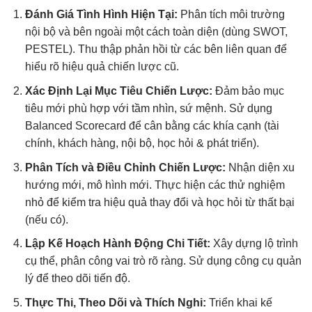
Đánh Giá Tình Hình Hiện Tại:
Phân tích môi trường
nội bộ và bên ngoài một cách toàn diện (dùng SWOT,
PESTEL). Thu thập phản hồi từ các bên liên quan để
hiểu rõ hiệu quả chiến lược cũ.
Xác Định Lại Mục Tiêu Chiến Lược:
Đảm bảo mục
tiêu mới phù hợp với tầm nhìn, sứ mệnh. Sử dụng
Balanced Scorecard để cân bằng các khía cạnh (tài
chính, khách hàng, nội bộ, học hỏi & phát triển).
Phân Tích và Điều Chỉnh Chiến Lược:
Nhận diện xu
hướng mới, mô hình mới. Thực hiện các thử nghiệm
nhỏ để kiểm tra hiệu quả thay đổi và học hỏi từ thất bại
(nếu có).
Lập Kế Hoạch Hành Động Chi Tiết:
Xây dựng lộ trình
cụ thể, phân công vai trò rõ ràng. Sử dụng công cụ quản
lý để theo dõi tiến độ.
Thực Thi, Theo Dõi và Thích Nghi:
Triển khai kế