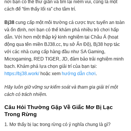
nơi bạn có thể thư giãn và tìm lại niềm vui, cũng là một
cách để “tìm thấy lối ra” cho tâm trí.
Bj38
cung cấp một môi trường cá cược trực tuyến an toàn
và ổn định, nơi bạn có thể khám phá nhiều trò chơi hấp
dẫn. Với hơn một thập kỷ kinh nghiệm tại Châu Á (hoạt
động qua tên miền BJ38.cc, trụ sở Ấn Độ), Bj38 hợp tác
với các nhà cung cấp hàng đầu như SA Gaming,
Microgaming, RED TIGER, JD, đảm bảo trải nghiệm minh
bạch. Khám phá lựa chọn giải trí của bạn tại:
https://bj38.work/
hoặc xem
hướng dẫn chơi
.
Hãy luôn giữ vững sự kiểm soát và tham gia giải trí một
cách có trách nhiệm.
Câu Hỏi Thường Gặp Về Giấc Mơ Bị Lạc
Trong Rừng
1. Mơ thấy bị lạc trong rừng có ý nghĩa chung là gì?