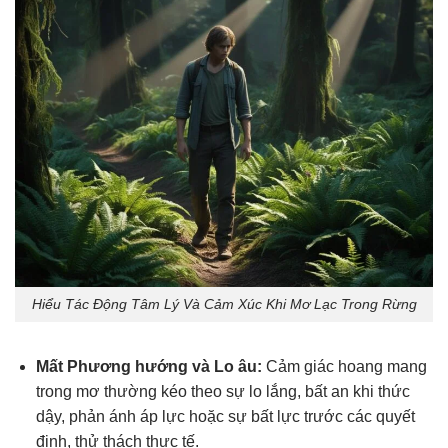
Hiểu Tác Động Tâm Lý Và Cảm Xúc Khi Mơ Lạc Trong Rừng
Mất Phương hướng và Lo âu:
Cảm giác hoang mang
trong mơ thường kéo theo sự lo lắng, bất an khi thức
dậy, phản ánh áp lực hoặc sự bất lực trước các quyết
định, thử thách thực tế.