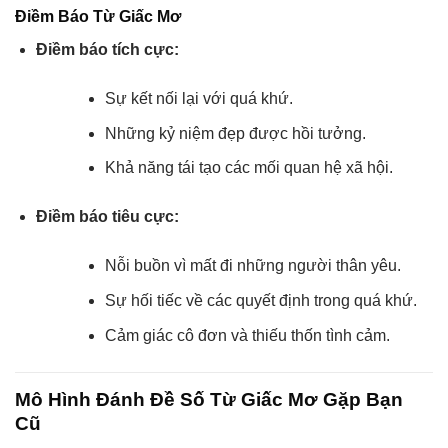
Điềm Báo Từ Giấc Mơ
Điềm báo tích cực:
Sự kết nối lại với quá khứ.
Những kỷ niệm đẹp được hồi tưởng.
Khả năng tái tạo các mối quan hệ xã hội.
Điềm báo tiêu cực:
Nỗi buồn vì mất đi những người thân yêu.
Sự hối tiếc về các quyết định trong quá khứ.
Cảm giác cô đơn và thiếu thốn tình cảm.
Mô Hình Đánh Đề Số Từ Giấc Mơ Gặp Bạn
Cũ