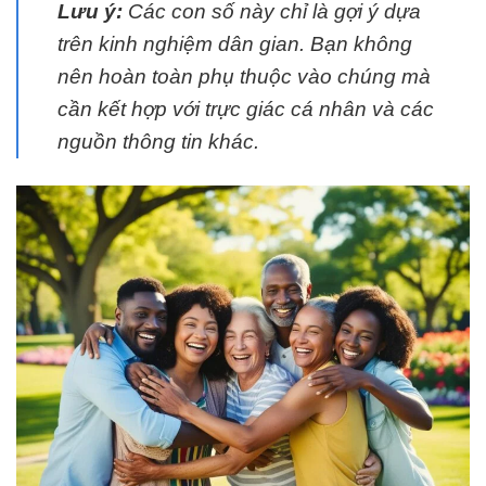
Lưu ý:
Các con số này chỉ là gợi ý dựa
trên kinh nghiệm dân gian. Bạn không
nên hoàn toàn phụ thuộc vào chúng mà
cần kết hợp với trực giác cá nhân và các
nguồn thông tin khác.