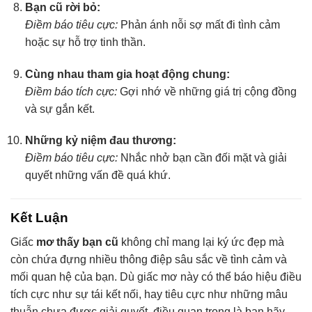
Bạn cũ rời bỏ:
Điềm báo tiêu cực:
Phản ánh nỗi sợ mất đi tình cảm
hoặc sự hỗ trợ tinh thần.
Cùng nhau tham gia hoạt động chung:
Điềm báo tích cực:
Gợi nhớ về những giá trị cộng đồng
và sự gắn kết.
Những kỷ niệm đau thương:
Điềm báo tiêu cực:
Nhắc nhở bạn cần đối mặt và giải
quyết những vấn đề quá khứ.
Kết Luận
Giấc
mơ thấy bạn cũ
không chỉ mang lại ký ức đẹp mà
còn chứa đựng nhiều thông điệp sâu sắc về tình cảm và
mối quan hệ của bạn. Dù giấc mơ này có thể báo hiệu điều
tích cực như sự tái kết nối, hay tiêu cực như những mâu
thuẫn chưa được giải quyết, điều quan trọng là bạn hãy