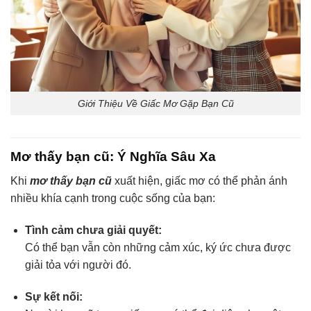
Giới Thiệu Về Giấc Mơ Gặp Bạn Cũ
Mơ thấy bạn cũ: Ý Nghĩa Sâu Xa
Khi
mơ thấy bạn cũ
xuất hiện, giấc mơ có thể phản ánh
nhiều khía cạnh trong cuộc sống của bạn:
Tình cảm chưa giải quyết:
Có thể bạn vẫn còn những cảm xúc, ký ức chưa được
giải tỏa với người đó.
Sự kết nối: