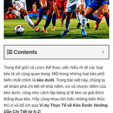
Contents
Trong thế giới cá cược thể thao, việc hiểu rõ về các loại
kèo là vô cùng quan trọng. Một trong những loại kèo phổ
biến nhất chính là
kèo dưới
. Trong bài viết này, chúng ta
sẽ khám phá chi tiết về khái niệm, ưu và nhược điểm của
kèo dưới, cũng như cách lập bảng tỷ lệ kèo và giải thích
thắng thua kèo. Hãy cùng nhau tìm hiểu những kiến thức
thú vị và bổ ích qua
Ví dụ Thực Tế về Kèo Dưới: Hướng
Dẫn Chi Tiết từ A-Z
!