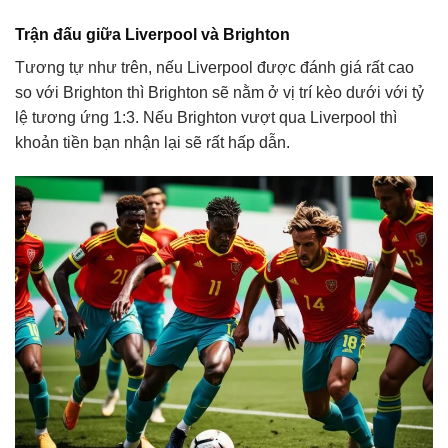
Trận đấu giữa Liverpool và Brighton
Tương tự như trên, nếu Liverpool được đánh giá rất cao
so với Brighton thì Brighton sẽ nằm ở vị trí kèo dưới với tỷ
lệ tương ứng 1:3. Nếu Brighton vượt qua Liverpool thì
khoản tiền bạn nhận lại sẽ rất hấp dẫn.