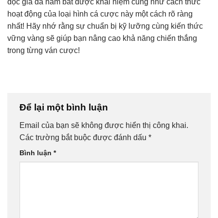
độc giả đã nắm bắt được khái niệm cũng như cách thức
hoạt động của loại hình cá cược này một cách rõ ràng
nhất! Hãy nhớ rằng sự chuẩn bị kỹ lưỡng cùng kiến thức
vững vàng sẽ giúp bạn nâng cao khả năng chiến thắng
trong từng ván cược!
Để lại một bình luận
Email của bạn sẽ không được hiển thị công khai.
Các trường bắt buộc được đánh dấu
*
Bình luận
*