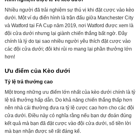
Nhiều người đã trải nghiệm sự thú vị khi đặt cược vào kèo
dưới. Một ví dụ điển hình là trận đấu giữa Manchester City
và Watford tại FA Cup năm 2019, nơi Watford được xem là
đội cửa dưới nhưng lại giành chiến thắng bất ngờ. Đây
chính là lý do tại sao nhiều người yêu thích đặt cược vào
các đội cửa dưới; đôi khi rủi ro mang lại phần thưởng lớn
hơn!
Ưu điểm của Kèo dưới
Tỷ lệ trả thưởng cao
Một trong những ưu điểm lớn nhất của kèo dưới chính là tỷ
lệ trả thưởng hấp dẫn. Do khả năng chiến thắng thấp hơn
nên nhà cái thường đưa ra tỷ lệ cược cao hơn cho các đội
cửa dưới. Điều này có nghĩa rằng nếu bạn dự đoán đúng
kết quả mà bạn đã đặt cược vào đội cửa dưới, số tiền lời
mà bạn nhận được sẽ rất đáng kể.