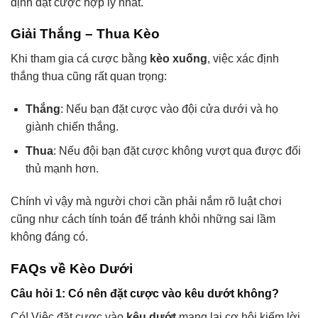
định đặt cược hợp lý nhất.
Giải Thắng – Thua Kèo
Khi tham gia cá cược bằng
kèo xuống
, việc xác định
thắng thua cũng rất quan trọng:
Thắng
: Nếu bạn đặt cược vào đội cửa dưới và họ
giành chiến thắng.
Thua
: Nếu đội bạn đặt cược không vượt qua được đối
thủ mạnh hơn.
Chính vì vậy mà người chơi cần phải nắm rõ luật chơi
cũng như cách tính toán để tránh khỏi những sai lầm
không đáng có.
FAQs về Kèo Dưới
Câu hỏi 1: Có nên đặt cược vào kêu dướt không?
Có! Việc đặt cược vào
kêu dướt
mang lại cơ hội kiếm lời