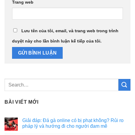
Trang web
Lưu tên của tôi, email, và trang web trong trình
duyệt này cho lần bình luận kế tiếp của tôi.
BÀI VIẾT MỚI
Giải đáp: Đá gà online có bị phạt không? Rủi ro
pháp lý và hướng đi cho người đam mê