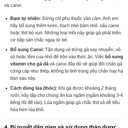
và canxi.
Đạm tự nhiên:
Đừng chỉ phụ thuộc vào cám. Anh em
hãy bổ sung thêm lươn, trạch nhỏ băm nhỏ, sâu canxi
hoặc thịt bò vụn. Những loại mồi này giúp gà phát triển
cơ bắp săn chắc ngay từ bé.
Bổ sung Canxi:
Tận dụng vỏ trứng gà xay nhuyễn, vỏ
sò hoặc tôm cua nhỏ để trộn vào thức ăn. Việc
bổ sung
vitamin cho gà đá
và canxi đầy đủ sẽ giúp đôi chân gà
cứng cáp như thép, không bị tình trạng yếu chân hay hạ
bàn sau này.
Cách dùng lúa (thóc):
Khi gà được khoảng 2 tháng
rưỡi, hãy tập cho chúng ăn lúa ngâm (ngâm khoảng 3-4
tiếng rồi để ráo). Lúa ngâm giúp gà chắc thịt và dễ tiêu
hóa hơn lúa khô.
4. Bí quyết dân gian và sử dụng thảo dược