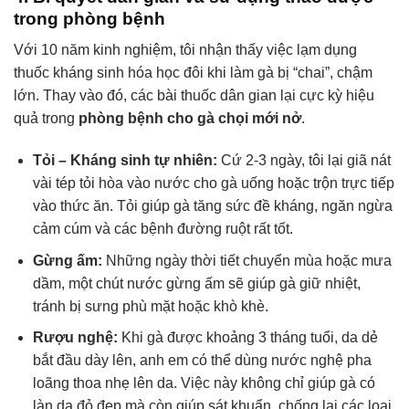
trong phòng bệnh
Với 10 năm kinh nghiệm, tôi nhận thấy việc lạm dụng
thuốc kháng sinh hóa học đôi khi làm gà bị “chai”, chậm
lớn. Thay vào đó, các bài thuốc dân gian lại cực kỳ hiệu
quả trong
phòng bệnh cho gà chọi mới nở
.
Tỏi – Kháng sinh tự nhiên:
Cứ 2-3 ngày, tôi lại giã nát
vài tép tỏi hòa vào nước cho gà uống hoặc trộn trực tiếp
vào thức ăn. Tỏi giúp gà tăng sức đề kháng, ngăn ngừa
cảm cúm và các bệnh đường ruột rất tốt.
Gừng ấm:
Những ngày thời tiết chuyển mùa hoặc mưa
dầm, một chút nước gừng ấm sẽ giúp gà giữ nhiệt,
tránh bị sưng phù mặt hoặc khò khè.
Rượu nghệ:
Khi gà được khoảng 3 tháng tuổi, da dẻ
bắt đầu dày lên, anh em có thể dùng nước nghệ pha
loãng thoa nhẹ lên da. Việc này không chỉ giúp gà có
làn da đỏ đẹp mà còn giúp sát khuẩn, chống lại các loại