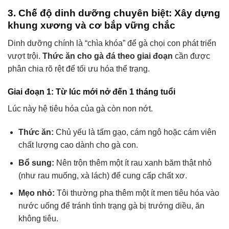
3. Chế độ dinh dưỡng chuyên biệt: Xây dựng
khung xương và cơ bắp vững chắc
Dinh dưỡng chính là “chìa khóa” để gà chọi con phát triển
vượt trội.
Thức ăn cho gà đá theo giai đoạn
cần được
phân chia rõ rệt để tối ưu hóa thể trạng.
Giai đoạn 1: Từ lúc mới nở đến 1 tháng tuổi
Lúc này hệ tiêu hóa của gà còn non nớt.
Thức ăn:
Chủ yếu là tấm gạo, cám ngô hoặc cám viên
chất lượng cao dành cho gà con.
Bổ sung:
Nên trộn thêm một ít rau xanh băm thật nhỏ
(như rau muống, xà lách) để cung cấp chất xơ.
Mẹo nhỏ:
Tôi thường pha thêm một ít men tiêu hóa vào
nước uống để tránh tình trạng gà bị trướng diều, ăn
không tiêu.