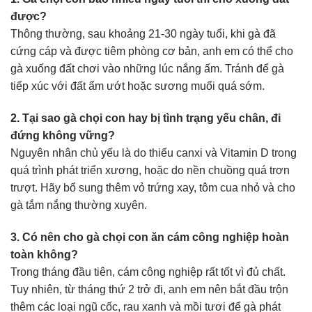
được?
Thông thường, sau khoảng 21-30 ngày tuổi, khi gà đã
cứng cáp và được tiêm phòng cơ bản, anh em có thể cho
gà xuống đất chơi vào những lúc nắng ấm. Tránh để gà
tiếp xúc với đất ẩm ướt hoặc sương muối quá sớm.
2. Tại sao gà chọi con hay bị tình trạng yếu chân, đi
đứng không vững?
Nguyên nhân chủ yếu là do thiếu canxi và Vitamin D trong
quá trình phát triển xương, hoặc do nền chuồng quá trơn
trượt. Hãy bổ sung thêm vỏ trứng xay, tôm cua nhỏ và cho
gà tắm nắng thường xuyên.
3. Có nên cho gà chọi con ăn cám công nghiệp hoàn
toàn không?
Trong tháng đầu tiên, cám công nghiệp rất tốt vì đủ chất.
Tuy nhiên, từ tháng thứ 2 trở đi, anh em nên bắt đầu trộn
thêm các loại ngũ cốc, rau xanh và mồi tươi để gà phát