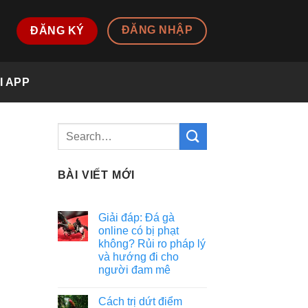
ĐĂNG NHẬP
ĐĂNG KÝ
I APP
BÀI VIẾT MỚI
Giải đáp: Đá gà
online có bị phạt
không? Rủi ro pháp lý
và hướng đi cho
người đam mê
Cách trị dứt điểm