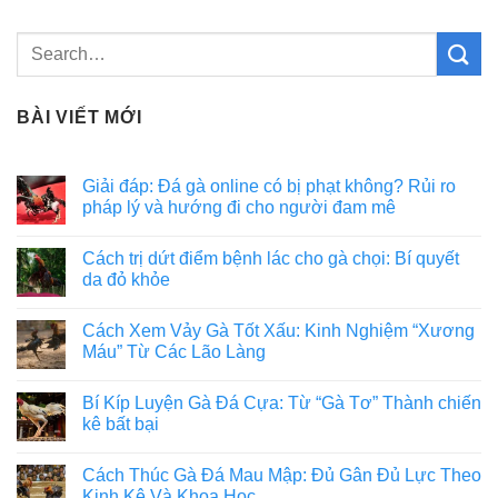
BÀI VIẾT MỚI
Giải đáp: Đá gà online có bị phạt không? Rủi ro
pháp lý và hướng đi cho người đam mê
Cách trị dứt điểm bệnh lác cho gà chọi: Bí quyết
da đỏ khỏe
Cách Xem Vảy Gà Tốt Xấu: Kinh Nghiệm “Xương
Máu” Từ Các Lão Làng
Bí Kíp Luyện Gà Đá Cựa: Từ “Gà Tơ” Thành chiến
kê bất bại
Cách Thúc Gà Đá Mau Mập: Đủ Gân Đủ Lực Theo
Kinh Kê Và Khoa Học