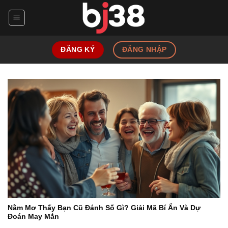
Skip
to
content
ĐĂNG KÝ
ĐĂNG NHẬP
Nằm Mơ Thấy Bạn Cũ Đánh Số Gì? Giải Mã Bí Ẩn Và Dự
Đoán May Mắn